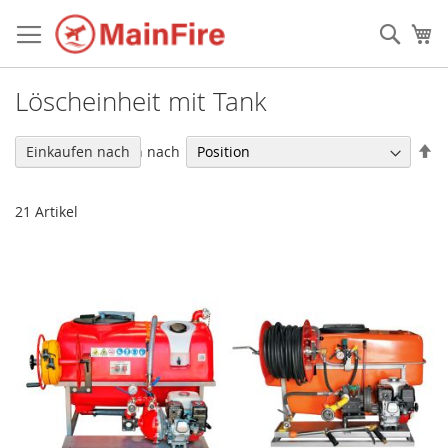
Direkt
zum
Such
Me
Inhalt
Löscheinheit mit Tank
In
Sortieren nach
Einkaufen nach
ab
Re
21
Artikel