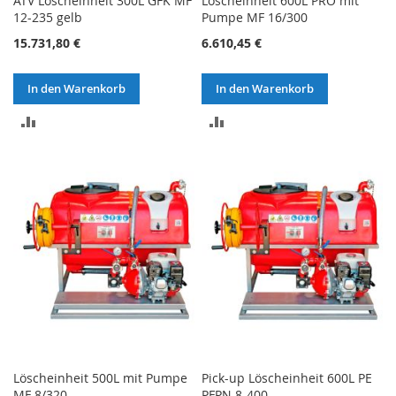
ATV Löscheinheit 300L GFK MF
Löscheinheit 600L PRO mit
12-235 gelb
Pumpe MF 16/300
15.731,80 €
6.610,45 €
In den Warenkorb
In den Warenkorb
ZUR
ZUR
VERGLEICHSLISTE
VERGLEICHSLISTE
HINZUFÜGEN
HINZUFÜGEN
Löscheinheit 500L mit Pumpe
Pick-up Löscheinheit 600L PE
MF 8/320
PFPN 8-400