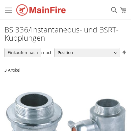
Direkt
zum
Such
Me
Inhalt
BS 336/Instantaneous- und BSRT-
Kupplungen
In
Sortieren nach
Einkaufen nach
ab
Re
3
Artikel