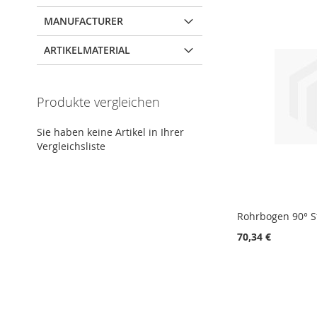
MANUFACTURER
ARTIKELMATERIAL
Produkte vergleichen
Sie haben keine Artikel in Ihrer
Vergleichsliste
Rohrbogen 90° S
70,34 €
In den Warenkorb
In den Warenkorb
In den Warenkorb
ZUR
ZUR
ZUR
VERGLEICHSLISTE
VERGLEICHSLISTE
VERGLEICHSLISTE