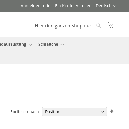
Sprache
Anmelden
Ein Konto erstellen
Deutsch
Mein W
Suche
Suche
ndausrüstung
Schläuche
In
Sortieren nach
absteig
Reihenf