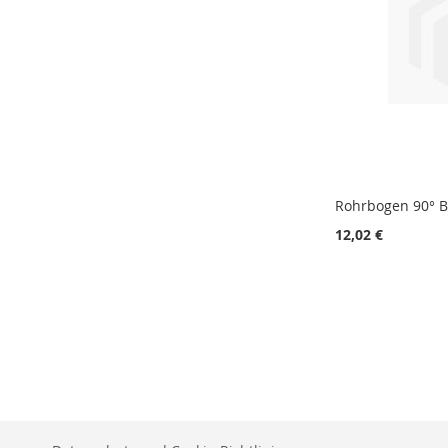
Rohrbogen 90° B
12,02 €
In den Warenkorb
ZUR
VERGLEICHSLISTE
HINZUFÜGEN