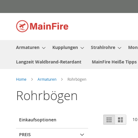
Direkt
zum
Inhalt
Armaturen
Kupplungen
Strahlrohre
Moni
Langzeit Waldbrand-Retardant
MainFire Heiße Tipps
Home
Armaturen
Rohrbögen
Rohrbögen
Ansicht
Raster
Liste
10
Einkaufsoptionen
als
PREIS