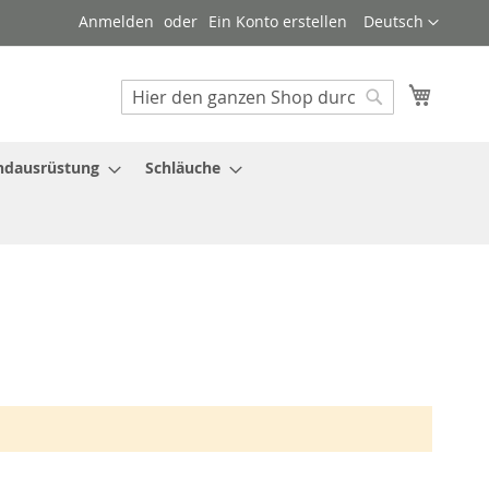
Sprache
Anmelden
Ein Konto erstellen
Deutsch
Mein W
Suche
Suche
ndausrüstung
Schläuche