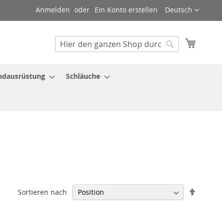
Sprache
Anmelden
Ein Konto erstellen
Deutsch
Mein W
Suche
Suche
ndausrüstung
Schläuche
In
Sortieren nach
absteig
Reihenf