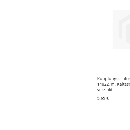
VERGLEICHSLISTE
HINZUFÜGEN
HINZUFÜGEN
HINZUFÜGEN
Kupplungsschlüs
14822, m. Kältes
verzinkt
5,65 €
In den Warenkorb
ZUR
VERGLEICHSLISTE