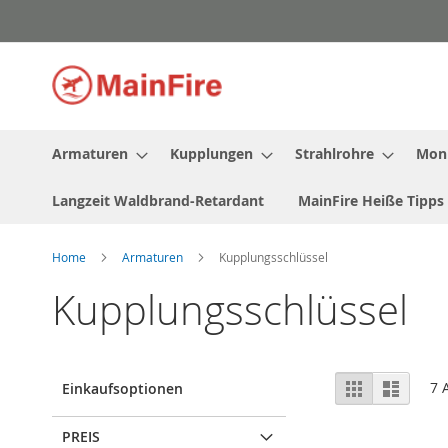
Direkt
zum
Inhalt
Armaturen
Kupplungen
Strahlrohre
Moni
Langzeit Waldbrand-Retardant
MainFire Heiße Tipps
Home
Armaturen
Kupplungsschlüssel
Kupplungsschlüssel
Ansicht
Raster
Liste
7
A
Einkaufsoptionen
als
PREIS