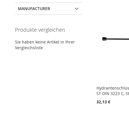
MANUFACTURER
Produkte vergleichen
Sie haben keine Artikel in Ihrer
Vergleichsliste
Hydrantenschlü
ST DIN 3223 C, S
32,13 €
In den Warenkorb
In den Warenkorb
In den Warenkorb
ZUR
ZUR
ZUR