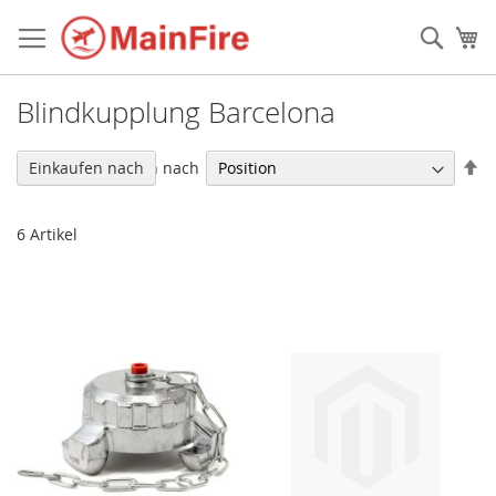
Direkt
zum
Such
Me
Inhalt
Blindkupplung Barcelona
In
Sortieren nach
Einkaufen nach
ab
Re
6
Artikel