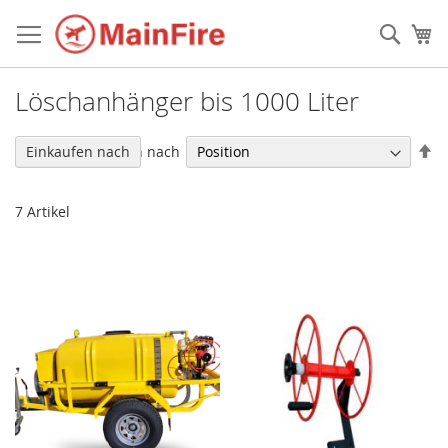
Direkt
zum
Such
Me
Inhalt
Löschanhänger bis 1000 Liter
In
Sortieren nach
Einkaufen nach
ab
Re
7
Artikel